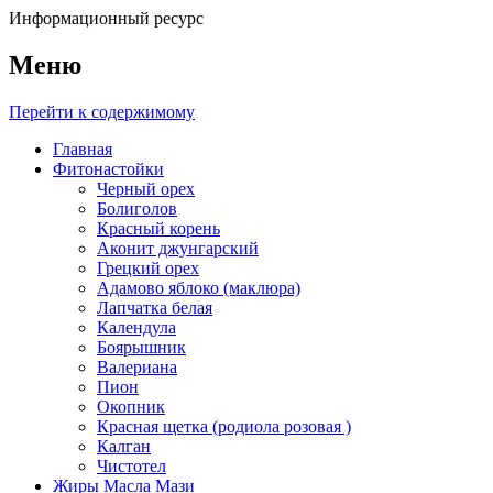
Информационный ресурс
Меню
Перейти к содержимому
Главная
Фитонастойки
Черный орех
Болиголов
Красный корень
Аконит джунгарский
Грецкий орех
Адамово яблоко (маклюра)
Лапчатка белая
Календула
Боярышник
Валериана
Пион
Окопник
Красная щетка (родиола розовая )
Калган
Чистотел
Жиры Масла Мази