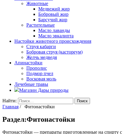
Животные
Медвежий жир
Бобровый жир
Барсучий жир
Растительные
Масло лаванды
Масло эвкалипта
Настойки животного происхождения
Струя кабарги
Бобровая струя (кастореум)
Желчь медведя
Апинастойки
Прополис
Подмор пчел
Восковая моль
Лечебные травы
Магазин Дары природы
Найти:
Главная
/ Фитонастойки
Раздел:Фитонастойки
Фитонастойки — препараты приготовленные на спирту с