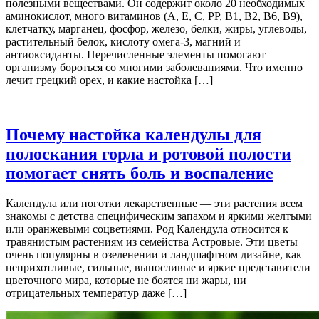
полезными веществами. Он содержит около 20 необходимых
аминокислот, много витаминов (А, Е, С, РР, В1, В2, В6, В9),
клетчатку, марганец, фосфор, железо, белки, жиры, углеводы,
растительный белок, кислоту омега-3, магний и
антиоксиданты. Перечисленные элементы помогают
организму бороться со многими заболеваниями. Что именно
лечит грецкий орех, и какие настойка […]
Почему настойка календулы для
полоскания горла и ротовой полости
помогает снять боль и воспаление
Календула или ноготки лекарственные — эти растения всем
знакомы с детства специфическим запахом и яркими желтыми
или оранжевыми соцветиями. Род Календула относится к
травянистым растениям из семейства Астровые. Эти цветы
очень популярны в озеленении и ландшафтном дизайне, как
неприхотливые, сильные, выносливые и яркие представители
цветочного мира, которые не боятся ни жары, ни
отрицательных температур даже […]