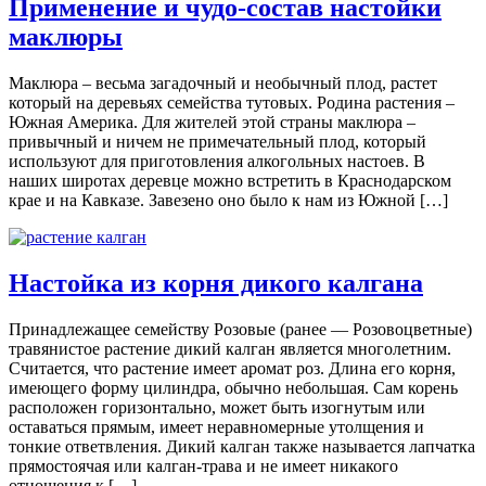
Применение и чудо-состав настойки
маклюры
Маклюра – весьма загадочный и необычный плод, растет
который на деревьях семейства тутовых. Родина растения –
Южная Америка. Для жителей этой страны маклюра –
привычный и ничем не примечательный плод, который
используют для приготовления алкогольных настоев. В
наших широтах деревце можно встретить в Краснодарском
крае и на Кавказе. Завезено оно было к нам из Южной […]
Настойка из корня дикого калгана
Принадлежащее семейству Розовые (ранее — Розовоцветные)
травянистое растение дикий калган является многолетним.
Считается, что растение имеет аромат роз. Длина его корня,
имеющего форму цилиндра, обычно небольшая. Сам корень
расположен горизонтально, может быть изогнутым или
оставаться прямым, имеет неравномерные утолщения и
тонкие ответвления. Дикий калган также называется лапчатка
прямостоячая или калган-трава и не имеет никакого
отношения к […]