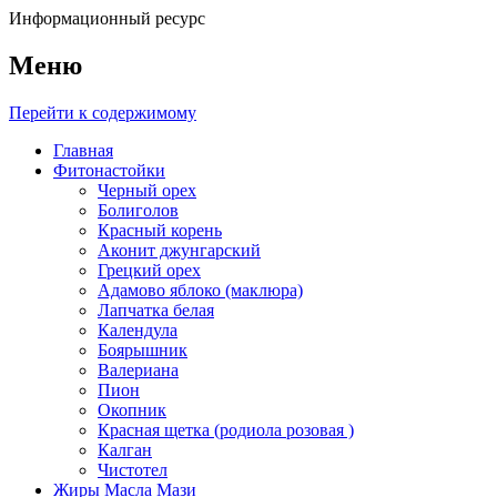
Информационный ресурс
Меню
Перейти к содержимому
Главная
Фитонастойки
Черный орех
Болиголов
Красный корень
Аконит джунгарский
Грецкий орех
Адамово яблоко (маклюра)
Лапчатка белая
Календула
Боярышник
Валериана
Пион
Окопник
Красная щетка (родиола розовая )
Калган
Чистотел
Жиры Масла Мази