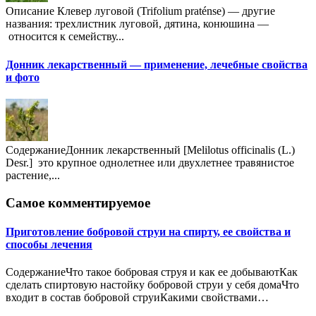
Описание Клевер луговой (Trifolium praténse) — другие
названия: трехлистник луговой, дятина, конюшина —
относится к семейству...
Донник лекарственный — применение, лечебные свойства
и фото
СодержаниеДонник лекарственный [Melilotus officinalis (L.)
Desr.] это крупное однолетнее или двухлетнее травянистое
растение,...
Самое комментируемое
Приготовление бобровой струи на спирту, ее свойства и
способы лечения
СодержаниеЧто такое бобровая струя и как ее добываютКак
сделать спиртовую настойку бобровой струи у себя домаЧто
входит в состав бобровой струиКакими свойствами…