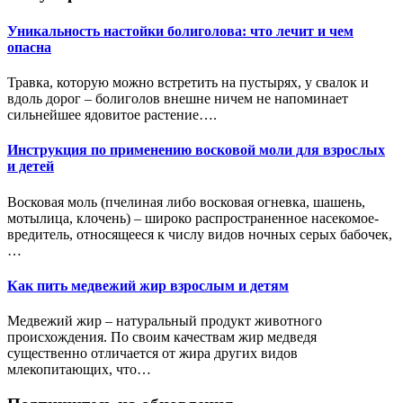
Уникальность настойки болиголова: что лечит и чем
опасна
Травка, которую можно встретить на пустырях, у свалок и
вдоль дорог – болиголов внешне ничем не напоминает
сильнейшее ядовитое растение….
Инструкция по применению восковой моли для взрослых
и детей
Восковая моль (пчелиная либо восковая огневка, шашень,
мотылица, клочень) – широко распространенное насекомое-
вредитель, относящееся к числу видов ночных серых бабочек,
…
Как пить медвежий жир взрослым и детям
Медвежий жир – натуральный продукт животного
происхождения. По своим качествам жир медведя
существенно отличается от жира других видов
млекопитающих, что…