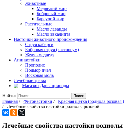
Животные
Медвежий жир
Бобровый жир
Барсучий жир
Растительные
Масло лаванды
Масло эвкалипта
Настойки животного происхождения
Струя кабарги
Бобровая струя (кастореум)
Желчь медведя
Апинастойки
Прополис
Подмор пчел
Восковая моль
Лечебные травы
Магазин Дары природы
Найти:
Главная
/
Фитонастойки
/
Красная щетка (родиола розовая )
/ Лечебные свойства настойки родиолы розовой
Лечебные свойства настойки родиолы