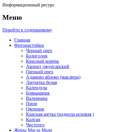
Информационный ресурс
Меню
Перейти к содержимому
Главная
Фитонастойки
Черный орех
Болиголов
Красный корень
Аконит джунгарский
Грецкий орех
Адамово яблоко (маклюра)
Лапчатка белая
Календула
Боярышник
Валериана
Пион
Окопник
Красная щетка (родиола розовая )
Калган
Чистотел
Жиры Масла Мази