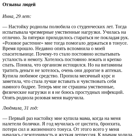
Отзывы людей
Инна, 29 лет:
— Настойку родиолы полюбила со студенческих лет. Тогда
испытывала чрезмерные умственные нагрузки. Училась на
отлично. За пятерки приходилось стараться не покладая рук.
«Розовое растение» мне тогда помогало держаться в тонусе.
Время прошло. Недавно опять вспомнила о моей
спасительнице. Почему-то стало постоянно испытывать
усталость и немоту. Хотелось постоянно лежать и крепко
спать. Поняла, что организм истощился. Но на витамины
тратить деньги не хотелось, очень они дорогие в аптеках.
Купила любимое средство. Пропила месячный курс и
заметила, что стала лучше вставать и чувствовать себя
намного бодрее. Теперь мне не страшны умственные,
физические нагрузки и я не боюсь простудных инфекций.
Опять родиола розовая меня выручила.
Людмила, 31 год:
— Первый раз настойку мне купила мама, когда на меня
налетели болячки. Я год мучилась от цистита, бронхита,
потери сил и жизненного тонуса. От этого всего у меня
началась слезоточивость и жуткая депрессия. К врачам ходила.