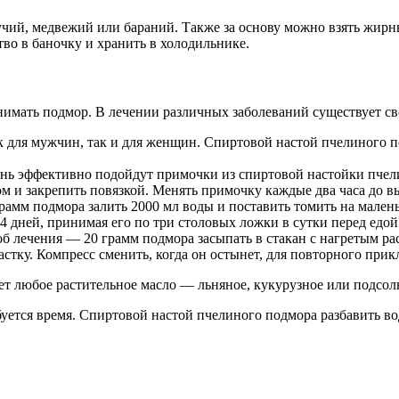
чий, медвежий или бараний. Также за основу можно взять жирн
во в баночку и хранить в холодильнике.
инимать подмор. В лечении различных заболеваний существует св
ак для мужчин, так и для женщин. Спиртовой настой пчелиного 
чень эффективно подойдут примочки из спиртовой настойки пче
м и закрепить повязкой. Менять примочку каждые два часа до в
рамм подмора залить 2000 мл воды и поставить томить на малень
 дней, принимая его по три столовых ложки в сутки перед едой
 лечения — 20 грамм подмора засыпать в стакан с нагретым ра
тку. Компресс сменить, когда он остынет, для повторного при
дет любое растительное масло — льняное, кукурузное или подсо
буется время. Спиртовой настой пчелиного подмора разбавить в