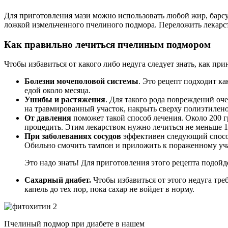
Для приготовления мази можно использовать любой жир, барсу
ложкой измельченного пчелиного подмора. Переложить лекарст
Как правильно лечиться пчелиным подмором
Чтобы избавиться от какого либо недуга следует знать, как пр
Болезни мочеполовой системы
. Это рецепт подходит к
едой около месяца.
Ушибы и растяжения
. Для такого рода повреждений о
на травмированный участок, накрыть сверху полиэтилено
От давления
поможет такой способ лечения. Около 200 г
процедить. Этим лекарством нужно лечиться не меньше 14
При заболеваниях сосудов
эффективен следующий способ
Обильно смочить тампон и приложить к пораженному учас
Это надо знать! Для приготовления этого рецепта подой
Сахарный диабет.
Чтобы избавиться от этого недуга тре
капель до тех пор, пока сахар не войдет в норму.
Пчелиный подмор при диабете в нашем