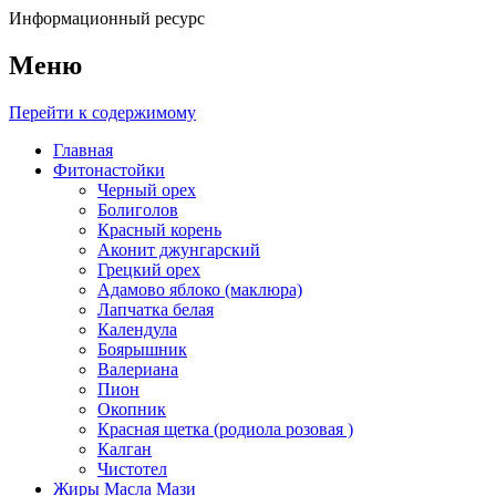
Информационный ресурс
Меню
Перейти к содержимому
Главная
Фитонастойки
Черный орех
Болиголов
Красный корень
Аконит джунгарский
Грецкий орех
Адамово яблоко (маклюра)
Лапчатка белая
Календула
Боярышник
Валериана
Пион
Окопник
Красная щетка (родиола розовая )
Калган
Чистотел
Жиры Масла Мази