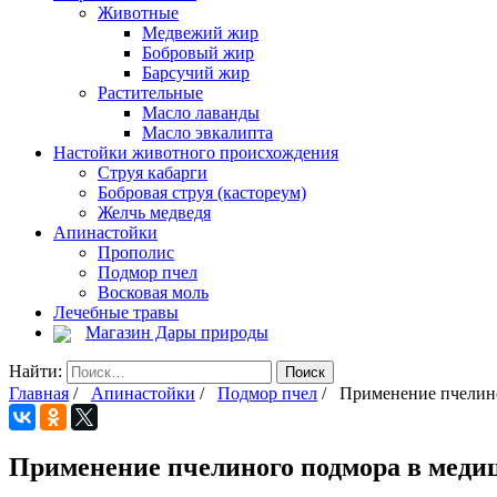
Животные
Медвежий жир
Бобровый жир
Барсучий жир
Растительные
Масло лаванды
Масло эвкалипта
Настойки животного происхождения
Струя кабарги
Бобровая струя (кастореум)
Желчь медведя
Апинастойки
Прополис
Подмор пчел
Восковая моль
Лечебные травы
Магазин Дары природы
Найти:
Главная
/
Апинастойки
/
Подмор пчел
/ Применение пчелиног
Применение пчелиного подмора в медиц