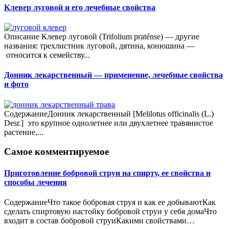
Клевер луговой и его лечебные свойства
Описание Клевер луговой (Trifolium praténse) — другие
названия: трехлистник луговой, дятина, конюшина —
относится к семейству...
Донник лекарственный — применение, лечебные свойства
и фото
СодержаниеДонник лекарственный [Melilotus officinalis (L.)
Desr.] это крупное однолетнее или двухлетнее травянистое
растение,...
Самое комментируемое
Приготовление бобровой струи на спирту, ее свойства и
способы лечения
СодержаниеЧто такое бобровая струя и как ее добываютКак
сделать спиртовую настойку бобровой струи у себя домаЧто
входит в состав бобровой струиКакими свойствами…