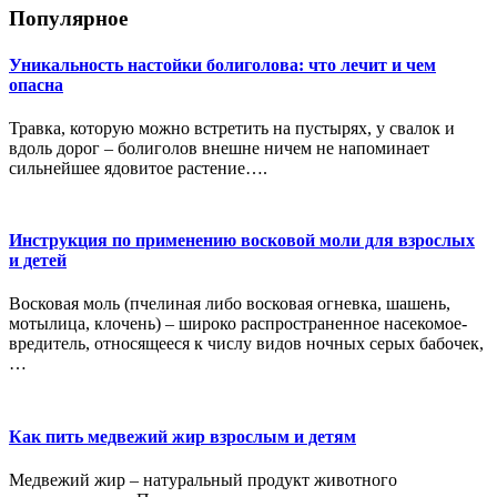
Популярное
Уникальность настойки болиголова: что лечит и чем
опасна
Травка, которую можно встретить на пустырях, у свалок и
вдоль дорог – болиголов внешне ничем не напоминает
сильнейшее ядовитое растение….
Инструкция по применению восковой моли для взрослых
и детей
Восковая моль (пчелиная либо восковая огневка, шашень,
мотылица, клочень) – широко распространенное насекомое-
вредитель, относящееся к числу видов ночных серых бабочек,
…
Как пить медвежий жир взрослым и детям
Медвежий жир – натуральный продукт животного