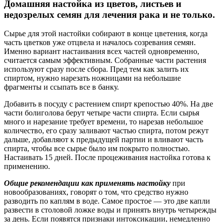
Домашняя настойка из цветов, листьев и
недозрелых семян для лечения рака и не только.
Сырье для этой настойки собирают в конце цветения, когда
часть цветков уже отцвела и началось созревания семян.
Именно вариант настаивания всех частей одновременно,
считается самым эффективным. Собранные части растения
используют сразу после сбора. Пред тем как залить их
спиртом, нужно нарезать ножницами на небольшие
фрагменты и ссыпать все в банку.
Добавить в посуду с растением спирт крепостью 40%. На две
части болиголова берут четыре части спирта. Если сырья
много и нарезание требует времени, то нарезав небольшое
количество, его сразу заливают частью спирта, потом режут
дальше, добавляют к предыдущей партии и вливают часть
спирта, чтобы все сырье было им покрыто полностью.
Настаивать 15 дней. После процеживания настойка готова к
применению.
Общие рекомендации как применять настойку
при
новообразованиях, говорят о том, что средство нужно
разводить по каплям в воде. Самое простое — это две капли
развести в столовой ложке воды и принять внутрь четырежды
за день. Если появятся признаки интоксикации, немедленно