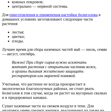
кожных покровов;
центрально — нервной системы.
Для
приготовления и применения настойки болиголова
в
домашних условиях заготавливают следующие части
растения:
листья;
цветки;
плоды.
Лучшее время для сбора наземных частей май — июль, семян
— август, сентябрь.
Важно! При сборе сырья нужно исключать
контакт растения с открытыми частями кожи,
а органы дыхания желательно защищать
респиратором или марлевой повязкой.
Учитывая, что растение не всегда произрастает в
экологически благополучных районах, не стоит рвать
болиголов в том случае, когда он растет на мусорных свалках
и в придорожных канавах.
Сушат наземные части на свежем воздухе в тени. Для
заготовки семян срезают зонтики, высушивают их также на