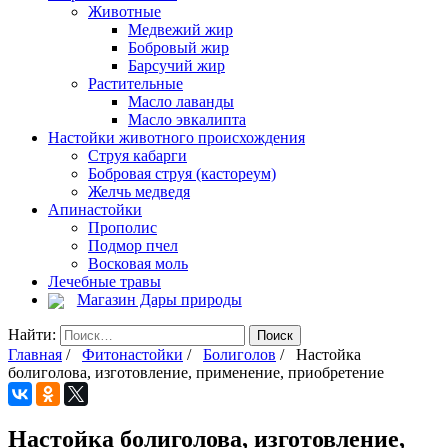
Животные
Медвежий жир
Бобровый жир
Барсучий жир
Растительные
Масло лаванды
Масло эвкалипта
Настойки животного происхождения
Струя кабарги
Бобровая струя (кастореум)
Желчь медведя
Апинастойки
Прополис
Подмор пчел
Восковая моль
Лечебные травы
Магазин Дары природы
Найти:
Главная
/
Фитонастойки
/
Болиголов
/ Настойка
болиголова, изготовление, применение, приобретение
Настойка болиголова, изготовление,