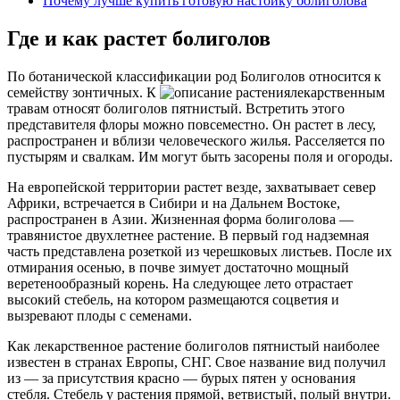
Почему лучше купить готовую настойку болиголова
Где и как растет болиголов
По ботанической классификации род Болиголов относится к
семейству зонтичных. К
лекарственным
травам относят болиголов пятнистый. Встретить этого
представителя флоры можно повсеместно. Он растет в лесу,
распространен и вблизи человеческого жилья. Расселяется по
пустырям и свалкам. Им могут быть засорены поля и огороды.
На европейской территории растет везде, захватывает север
Африки, встречается в Сибири и на Дальнем Востоке,
распространен в Азии. Жизненная форма болиголова —
травянистое двухлетнее растение. В первый год надземная
часть представлена розеткой из черешковых листьев. После их
отмирания осенью, в почве зимует достаточно мощный
веретенообразный корень. На следующее лето отрастает
высокий стебель, на котором размещаются соцветия и
вызревают плоды с семенами.
Как лекарственное растение болиголов пятнистый наиболее
известен в странах Европы, СНГ. Свое название вид получил
из — за присутствия красно — бурых пятен у основания
стебля. Стебель у растения прямой, ветвистый, полый внутри.