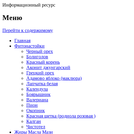
Информационный ресурс
Меню
Перейти к содержимому
Главная
Фитонастойки
Черный орех
Болиголов
Красный корень
Аконит джунгарский
Грецкий орех
Адамово яблоко (маклюра)
Лапчатка белая
Календула
Боярышник
Валериана
Пион
Окопник
Красная щетка (родиола розовая )
Калган
Чистотел
Жиры Масла Мази