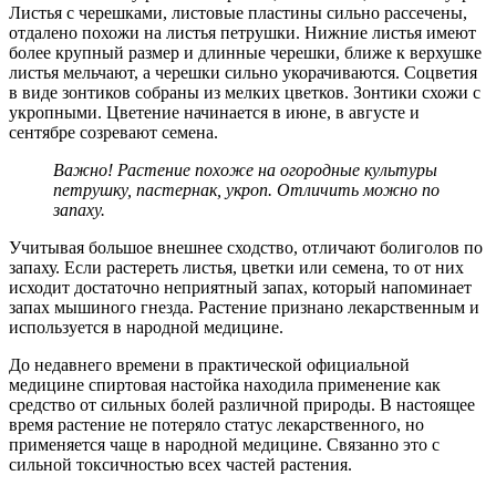
Листья с черешками, листовые пластины сильно рассечены,
отдалено похожи на листья петрушки. Нижние листья имеют
более крупный размер и длинные черешки, ближе к верхушке
листья мельчают, а черешки сильно укорачиваются. Соцветия
в виде зонтиков собраны из мелких цветков. Зонтики схожи с
укропными. Цветение начинается в июне, в августе и
сентябре созревают семена.
Важно! Растение похоже на огородные культуры
петрушку, пастернак, укроп. Отличить можно по
запаху.
Учитывая большое внешнее сходство, отличают болиголов по
запаху. Если растереть листья, цветки или семена, то от них
исходит достаточно неприятный запах, который напоминает
запах мышиного гнезда. Растение признано лекарственным и
используется в народной медицине.
До недавнего времени в практической официальной
медицине спиртовая настойка находила применение как
средство от сильных болей различной природы. В настоящее
время растение не потеряло статус лекарственного, но
применяется чаще в народной медицине. Связанно это с
сильной токсичностью всех частей растения.