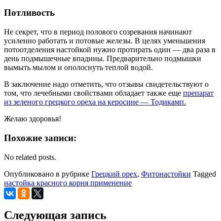
Потливость
Не секрет, что в период полового созревания начинают
усиленно работать и потовые железы. В целях уменьшения
потоотделения настойкой нужно протирать один — два раза в
день подмышечные впадины. Предварительно подмышки
вымыть мылом и ополоснуть теплой водой.
В заключение надо отметить, что отзывы свидетельствуют о
том, что лечебными свойствами обладает также еще
препарат
из зеленого грецкого ореха на керосине — Тодикамп.
Желаю здоровья!
Похожие записи:
No related posts.
Опубликовано в рубрике
Грецкий орех
,
Фитонастойки
Tagged
настойка красного корня применение
Следующая запись