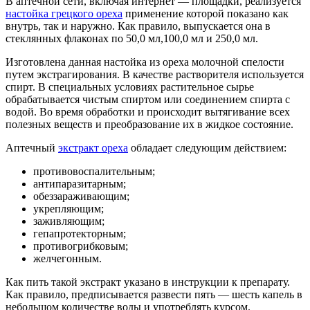
В аптечной сети, включая интернет — площадки, реализуется
настойка грецкого ореха
применение которой показано как
внутрь, так и наружно. Как правило, выпускается она в
стеклянных флаконах по 50,0 мл,100,0 мл и 250,0 мл.
Изготовлена данная настойка из ореха молочной спелости
путем экстрагирования. В качестве растворителя используется
спирт. В специальных условиях растительное сырье
обрабатывается чистым спиртом или соединением спирта с
водой. Во время обработки и происходит вытягивание всех
полезных веществ и преобразование их в жидкое состояние.
Аптечный
экстракт ореха
обладает следующим действием:
противовоспалительным;
антипаразитарным;
обеззараживающим;
укрепляющим;
заживляющим;
гепапротекторным;
противогрибковым;
желчегонным.
Как пить такой экстракт указано в инструкции к препарату.
Как правило, предписывается развести пять — шесть капель в
небольшом количестве воды и употреблять курсом.