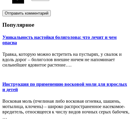
Популярное
Уникальность настойки болиголова: что лечит и чем
опасна
Травка, которую можно встретить на пустырях, у свалок и
вдоль дорог – болиголов внешне ничем не напоминает
сильнейшее ядовитое растение….
Инструкция по применению восковой моли для взрослых
и детей
Восковая моль (пчелиная либо восковая огневка, шашень,
мотылица, клочень) – широко распространенное насекомое-
вредитель, относящееся к числу видов ночных серых бабочек,
…