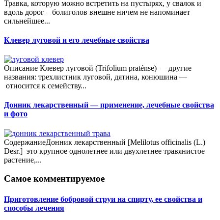
Травка, которую можно встретить на пустырях, у свалок и
вдоль дорог – болиголов внешне ничем не напоминает
сильнейшее...
Клевер луговой и его лечебные свойства
Описание Клевер луговой (Trifolium praténse) — другие
названия: трехлистник луговой, дятина, конюшина —
относится к семейству...
Донник лекарственный — применение, лечебные свойства
и фото
СодержаниеДонник лекарственный [Melilotus officinalis (L.)
Desr.] это крупное однолетнее или двухлетнее травянистое
растение,...
Самое комментируемое
Приготовление бобровой струи на спирту, ее свойства и
способы лечения