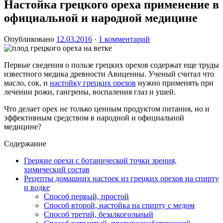
Настойка грецкого ореха применение в
официальной и народной медицине
Опубликовано
12.03.2016
·
1 комментарий
Первые сведения о пользе грецких орехов содержат еще труды
известного медика древности Авиценны. Ученый считал что
масло, сок, и
настойку грецких орехов
нужно применять при
лечении рожи, гангрены, воспаления глаз и ушей.
Что делает орех не только ценным продуктом питания, но и
эффективным средством в народной и официальной
медицине?
Содержание
Грецкие орехи с ботанической точки зрения,
химический состав
Рецепты домашних настоек из грецких орехов на спирту
и водке
Способ первый, простой
Способ второй, настойка на спирту с медом
Способ третий, безалкогольный