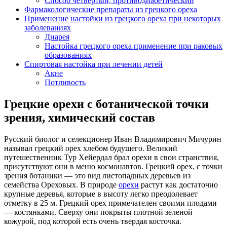
Способ четвертый, противодиабетический
Фармакологические препараты из грецкого ореха
Применение настойки из грецкого ореха при некоторых
заболеваниях
Диарея
Настойка грецкого ореха применение при раковых
образованиях
Спиртовая настойка при лечении детей
Акне
Потливость
Грецкие орехи с ботанической точки
зрения, химический состав
Русский биолог и селекционер Иван Владимирович Мичурин
называл грецкий орех хлебом будущего. Великий
путешественник Тур Хейердал брал орехи в свои странствия,
присутствуют они в меню космонавтов. Грецкий орех, с точки
зрения ботаники — это вид листопадных деревьев из
семейства Ореховых. В природе
орехи
растут как достаточно
крупные деревья, которые в высоту легко преодолевает
отметку в 25 м. Грецкий орех примечателен своими плодами
— костянками. Сверху они покрыты плотной зеленой
кожурой, под которой есть очень твердая косточка.