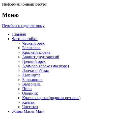
Информационный ресурс
Меню
Перейти к содержимому
Главная
Фитонастойки
Черный орех
Болиголов
Красный корень
Аконит джунгарский
Грецкий орех
Адамово яблоко (маклюра)
Лапчатка белая
Календула
Боярышник
Валериана
Пион
Окопник
Красная щетка (родиола розовая )
Калган
Чистотел
Жиры Масла Мази