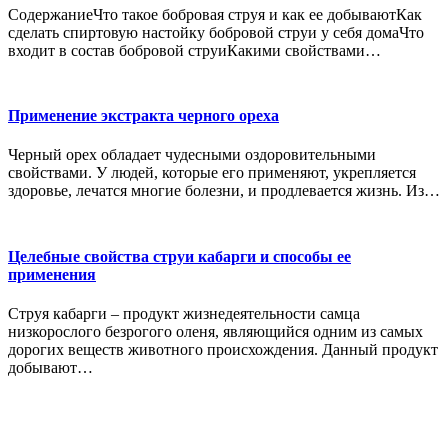
СодержаниеЧто такое бобровая струя и как ее добываютКак
сделать спиртовую настойку бобровой струи у себя домаЧто
входит в состав бобровой струиКакими свойствами…
Применение экстракта черного ореха
Черный орех обладает чудесными оздоровительными
свойствами. У людей, которые его применяют, укрепляется
здоровье, лечатся многие болезни, и продлевается жизнь. Из…
Целебные свойства струи кабарги и способы ее
применения
Струя кабарги – продукт жизнедеятельности самца
низкорослого безрогого оленя, являющийся одним из самых
дорогих веществ животного происхождения. Данный продукт
добывают…